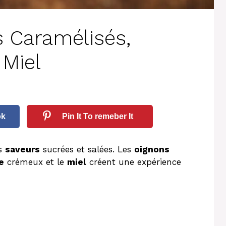
s Caramélisés,
 Miel
ok
Pin It To remeber It
es
saveurs
sucrées et salées. Les
oignons
e
crémeux et le
miel
créent une expérience