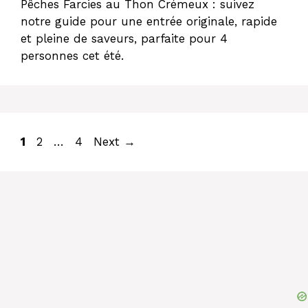
Pêches Farcies au Thon Crémeux : suivez
notre guide pour une entrée originale, rapide
et pleine de saveurs, parfaite pour 4
personnes cet été.
Page
Page
Page
1
2
…
4
Next
→