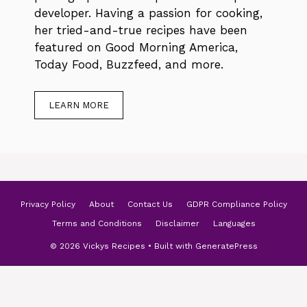
developer. Having a passion for cooking,
her tried-and-true recipes have been
featured on Good Morning America,
Today Food, Buzzfeed, and more.
LEARN MORE
Privacy Policy
About
Contact Us
GDPR Compliance Policy
Terms and Conditions
Disclaimer
Languages
© 2026 Vickys Recipes
• Built with
GeneratePress