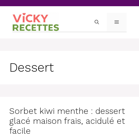
Skip
to
content
MENU
Dessert
Sorbet kiwi menthe : dessert
glacé maison frais, acidulé et
facile