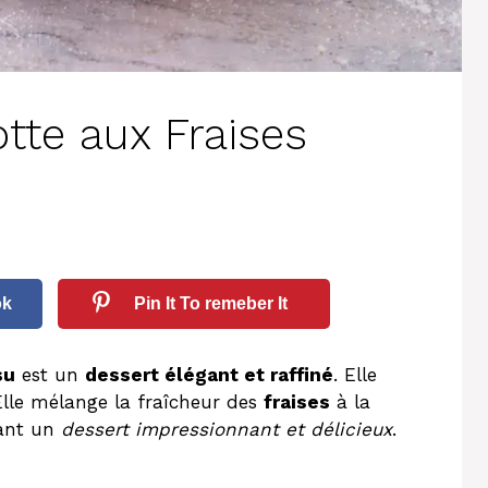
tte aux Fraises
ok
Pin It To remeber It
su
est un
dessert élégant et raffiné
. Elle
 Elle mélange la fraîcheur des
fraises
à la
éant un
dessert impressionnant et délicieux
.