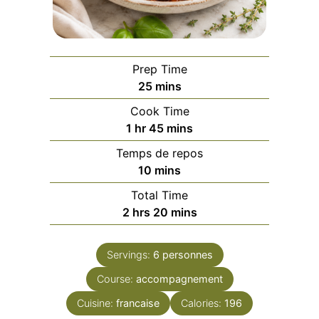
Prep Time
minutes
25
mins
Cook Time
hour
minutes
1
hr
45
mins
Temps de repos
minutes
10
mins
Total Time
hours
minutes
2
hrs
20
mins
Servings:
6
personnes
Course:
accompagnement
Cuisine:
francaise
Calories:
196