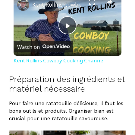
Kent Rollins Cowboy Cooking Channel
P
Watch on
l
Kent Rollins Cowboy Cooking Channel
a
Préparation des ingrédients et
y
matériel nécessaire
Pour faire une ratatouille délicieuse, il faut les
V
bons outils et produits. Organiser bien est
crucial pour une ratatouille savoureuse.
i