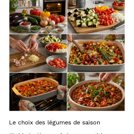
d
e
o
Le choix des légumes de saison