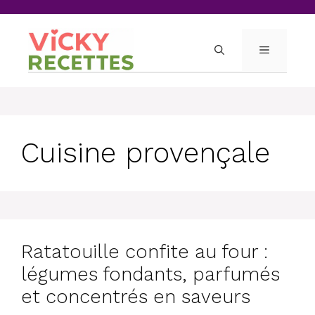
Skip
to
content
MENU
Cuisine provençale
Ratatouille confite au four :
légumes fondants, parfumés
et concentrés en saveurs