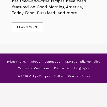
her tried-and-true recipes have been
featured on Good Morning America,
Today Food, Buzzfeed, and more.
LEARN MORE
Privacy Policy
About
Contact Us
GDPR Compliance Policy
Terms and Conditions
Disclaimer
Languages
© 2026 Vickys Recipes
• Built with
GeneratePress