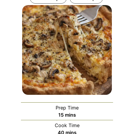
Prep Time
minutes
15
mins
Cook Time
minutes
40
mins