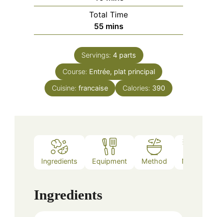
Total Time
minutes
55
mins
Servings:
4
parts
Course:
Entrée, plat principal
Cuisine:
francaise
Calories:
390
Ingredients
Equipment
Method
Notes
Ingredients