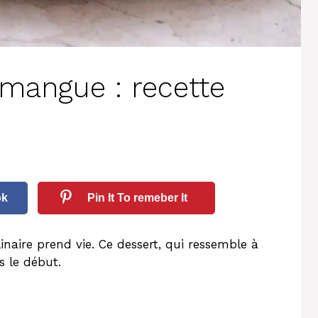
 mangue : recette
ok
Pin It To remeber It
aire prend vie. Ce dessert, qui ressemble à
s le début.