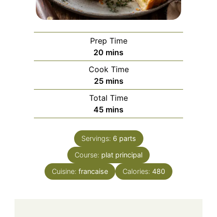
Prep Time
minutes
20
mins
Cook Time
minutes
25
mins
Total Time
minutes
45
mins
Servings:
6
parts
Course:
plat principal
Cuisine:
francaise
Calories:
480