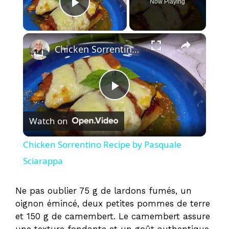
Now Playing
Play Video
×
Chicken Sorrentino Recipe by Pasquale Sciarappa
P
Watch on
l
Chicken Sorrentino Recipe by Pasquale
a
Sciarappa
y
Ne pas oublier 75 g de lardons fumés, un
oignon émincé, deux petites pommes de terre
et 150 g de camembert. Le camembert assure
V
une texture fondante et un goût authentique.