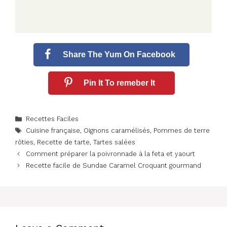
Share The Yum On Facebook
Pin It To remeber It
Categories
Recettes Faciles
Tags
Cuisine française
,
Oignons caramélisés
,
Pommes de terre
rôties
,
Recette de tarte
,
Tartes salées
Comment préparer la poivronnade à la feta et yaourt
Recette facile de Sundae Caramel Croquant gourmand