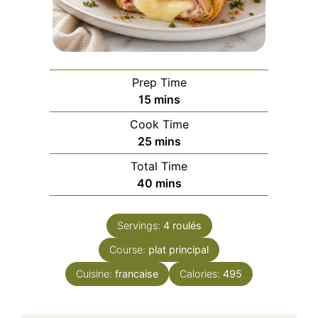
Prep Time
minutes
15
mins
Cook Time
minutes
25
mins
Total Time
minutes
40
mins
Servings:
4
roulés
Course:
plat principal
Cuisine:
francaise
Calories:
495