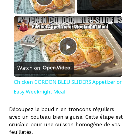
Play Video
×
Chicken CORDON BLEU SLIDERS Appetizer or Easy Weeknight Meal
P
Watch on
l
Chicken CORDON BLEU SLIDERS Appetizer or
a
Easy Weeknight Meal
y
Découpez le boudin en tronçons réguliers
avec un couteau bien aiguisé. Cette étape est
cruciale pour une cuisson homogène de vos
V
feuilletés.