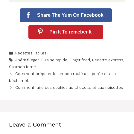
Share The Yum On Facebook
Pin It To remeber It
Categories
Recettes Faciles
Tags
Apéritif léger
,
Cuisine rapide
,
Finger food
,
Recette express
,
Saumon fumé
Comment préparer le jambon roulé à la purée et à la
béchamel.
Comment faire des cookies au chocolat et aux noisettes
Leave a Comment