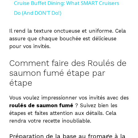
Cruise Buffet Dining: What SMART Cruisers
a
Do (And DON'T Do!)
y
Il rend la texture onctueuse et uniforme. Cela
assure que chaque bouchée est délicieuse
pour vos invités.
V
Comment faire des Roulés de
i
saumon fumé étape par
étape
d
Vous voulez impressionner vos invités avec des
e
roulés de saumon fumé
? Suivez bien les
étapes et faites attention aux détails. Cela
rendra votre recette inoubliable.
o
Préparation de la base au fromage à la