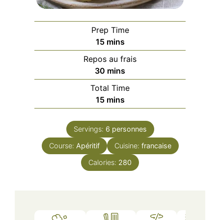
Prep Time
minutes
15
mins
Repos au frais
minutes
30
mins
Total Time
minutes
15
mins
Servings:
6
personnes
Course:
Apéritif
Cuisine:
francaise
Calories:
280