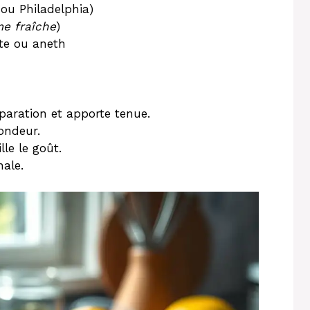
 ou Philadelphia)
e fraîche
)
tte ou aneth
éparation et apporte tenue.
ondeur.
lle le goût.
nale.