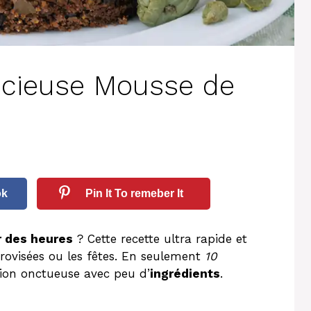
icieuse Mousse de
ok
Pin It To remeber It
r des heures
? Cette recette ultra rapide et
provisées ou les fêtes. En seulement
10
tion onctueuse avec peu d’
ingrédients
.