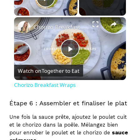
Play Video
×
Chorizo Breakfast Wraps
P
Watch on
Together to Eat
l
Chorizo Breakfast Wraps
a
Étape 6 : Assembler et finaliser le plat
y
Une fois la sauce prête, ajoutez le poulet cuit
et le chorizo dans la poêle. Mélangez bien
V
pour enrober le poulet et le chorizo de
sauce