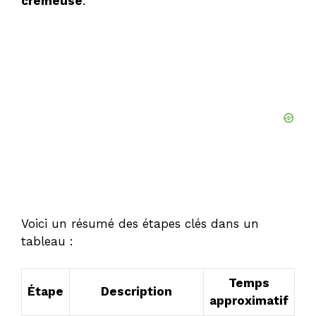
crémeuse
.
i
d
e
o
Voici un résumé des étapes clés dans un
tableau :
Temps
Étape
Description
approximatif