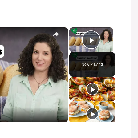
×
×
Play Video
Now Playing