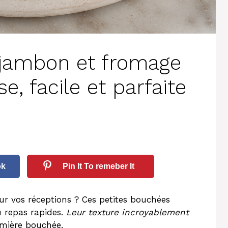
 jambon et fromage
e, facile et parfaite
ok
Pin It To remeber It
 vos réceptions ? Ces petites bouchées
u repas rapides.
Leur texture incroyablement
emière bouchée.