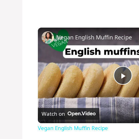
Vegan English Muffin Recipe
P
l
Watch on
a
Vegan English Muffin Recipe