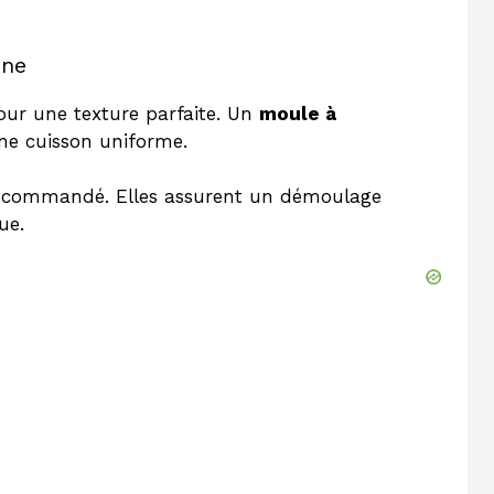
ine
pour une texture parfaite. Un
moule à
une cuisson uniforme.
ecommandé. Elles assurent un démoulage
ue.