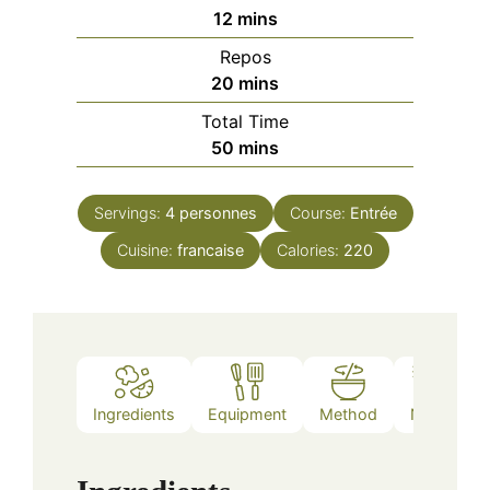
minutes
12
mins
Repos
minutes
20
mins
Total Time
minutes
50
mins
Servings:
4
personnes
Course:
Entrée
Cuisine:
francaise
Calories:
220
Ingredients
Equipment
Method
Notes