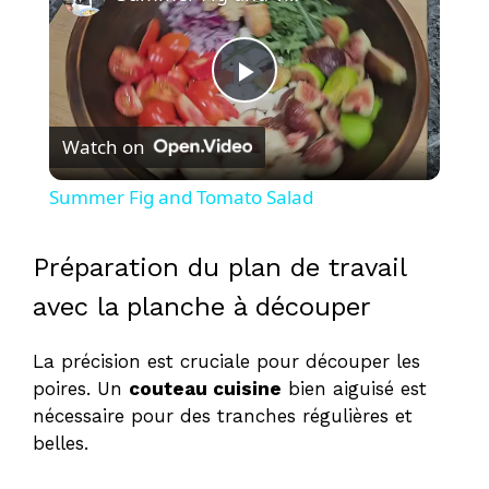
P
Watch on
l
Summer Fig and Tomato Salad
a
Préparation du plan de travail
y
avec la planche à découper
V
La précision est cruciale pour découper les
poires. Un
couteau cuisine
bien aiguisé est
nécessaire pour des tranches régulières et
i
belles.