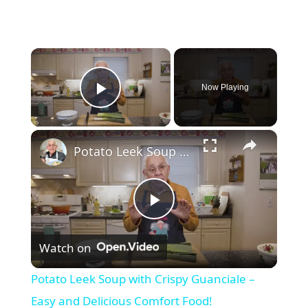
×
Now Playing
Play Video
×
Potato Leek Soup with Crispy Guanciale – Easy and Delicious Comfort Food!
P
Watch on
l
Potato Leek Soup with Crispy Guanciale –
a
Easy and Delicious Comfort Food!