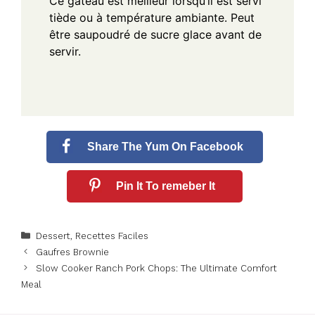
Ce gâteau est meilleur lorsqu’il est servi
tiède ou à température ambiante.
Peut
être saupoudré de sucre glace avant de
servir.
Share The Yum On Facebook
Pin It To remeber It
Categories
Dessert
,
Recettes Faciles
Gaufres Brownie
Slow Cooker Ranch Pork Chops: The Ultimate Comfort
Meal