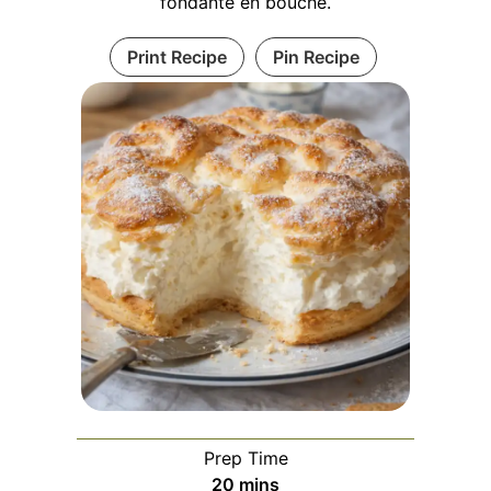
fondante en bouche.
Print Recipe
Pin Recipe
Prep Time
minutes
20
mins