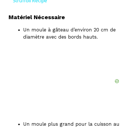
Struffoli Recipe
a
Matériel Nécessaire
y
Un moule à gâteau d’environ 20 cm de
diamètre avec des bords hauts.
V
i
d
e
o
Un moule plus grand pour la cuisson au