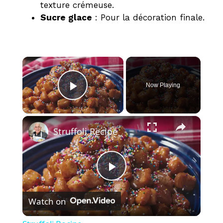
texture crémeuse.
Sucre glace
: Pour la décoration finale.
×
Now Playing
Play Video
×
Struffoli Recipe
P
Watch on
l