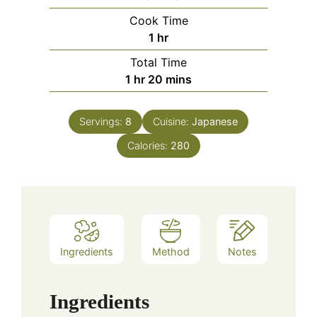
Cook Time
hour
1
hr
Total Time
hour
minutes
1
hr
20
mins
Servings:
8
Cuisine:
Japanese
Calories:
280
Ingredients
Method
Notes
Ingredients