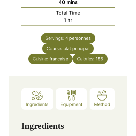
minutes
40
mins
Total Time
hour
1
hr
Servings:
4
personnes
Course:
plat principal
Cuisine:
francaise
Calories:
185
Ingredients
Equipment
Method
Ingredients