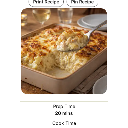
Print Recipe
Pin Recipe
Prep Time
minutes
20
mins
Cook Time