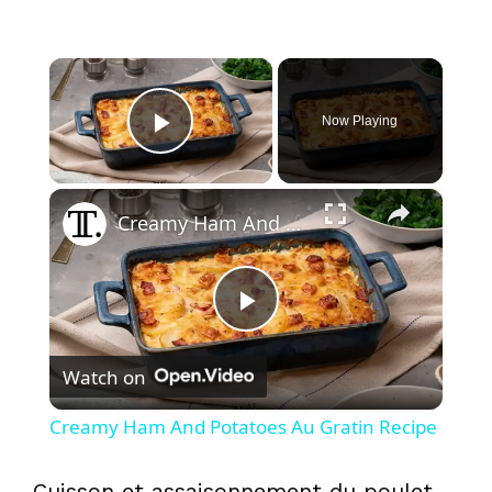
×
Now Playing
Play Video
×
Creamy Ham And Potatoes Au Gratin Recipe
P
Watch on
l
Creamy Ham And Potatoes Au Gratin Recipe
a
Cuisson et assaisonnement du poulet