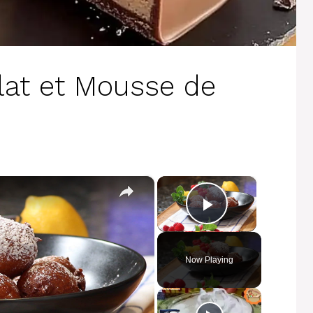
lat et Mousse de
×
×
Play Video
Now Playing