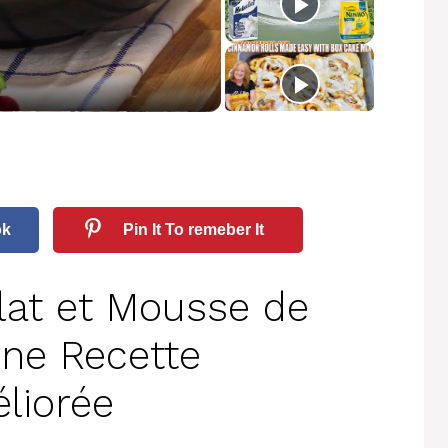
ok
Pin It To remeber It
lat et Mousse de
Une Recette
liorée