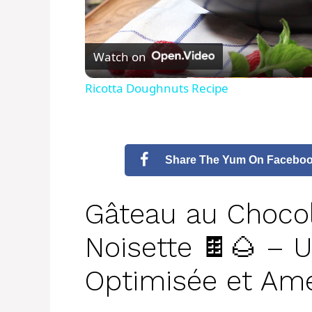
l
Watch on
a
Ricotta Doughnuts Recipe
y
V
Share The Yum On Facebo
i
Gâteau au Choco
d
Noisette 🍫🌰 – 
Optimisée et Amé
e