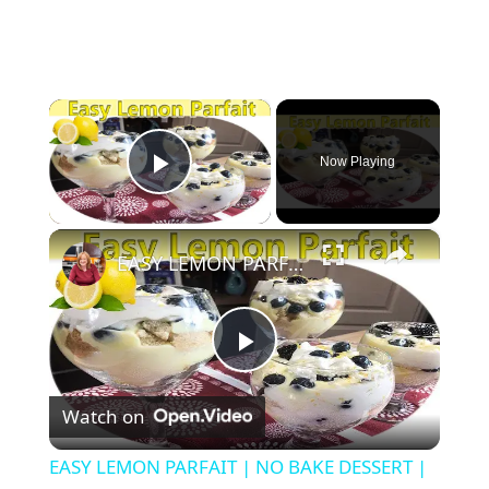
×
Now Playing
Play Video
×
EASY LEMON PARFAIT | NO BAKE DESSERT | 6 INGREDIENTS
P
Watch on
l
EASY LEMON PARFAIT | NO BAKE DESSERT |