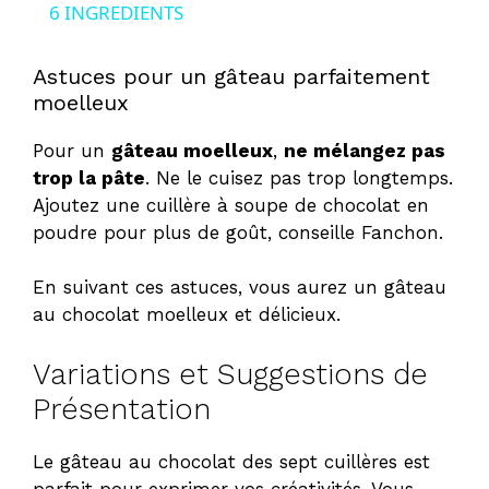
a
6 INGREDIENTS
y
Astuces pour un gâteau parfaitement
moelleux
V
Pour un
gâteau moelleux
,
ne mélangez pas
trop la pâte
. Ne le cuisez pas trop longtemps.
i
Ajoutez une cuillère à soupe de chocolat en
poudre pour plus de goût, conseille Fanchon.
d
En suivant ces astuces, vous aurez un gâteau
au chocolat moelleux et délicieux.
e
Variations et Suggestions de
o
Présentation
Le gâteau au chocolat des sept cuillères est
parfait pour exprimer vos créativités. Vous