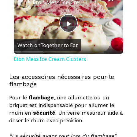
Eton Mess Ice Cream Clusters
P
Watch on
Together to Eat
l
Eton Mess Ice Cream Clusters
a
Les accessoires nécessaires pour le
flambage
y
Pour le
flambage
, une allumette ou un
V
briquet est indispensable pour allumer le
rhum en
sécurité
. Un verre mesureur aide à
doser le rhum avec précision.
i
“La sécurité avant tout lors du flambage”
,