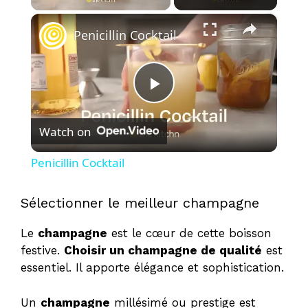
×
Penicillin Cocktail
P
Watch on
l
Penicillin Cocktail
a
Sélectionner le meilleur champagne
y
Le
champagne
est le cœur de cette boisson
festive.
Choisir un champagne de qualité
est
V
essentiel. Il apporte élégance et sophistication.
Un
champagne
millésimé ou prestige est