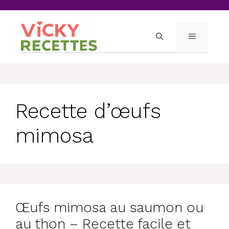
Skip
to
content
MENU
Recette d’œufs
mimosa
Œufs mimosa au saumon ou
au thon – Recette facile et