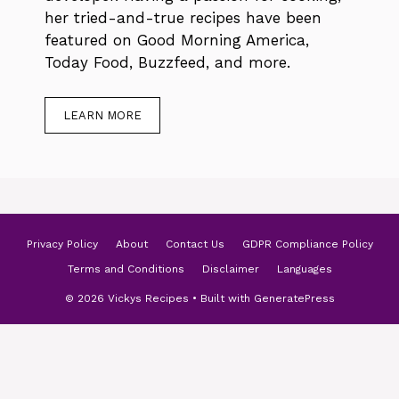
her tried-and-true recipes have been
featured on Good Morning America,
Today Food, Buzzfeed, and more.
LEARN MORE
Privacy Policy
About
Contact Us
GDPR Compliance Policy
Terms and Conditions
Disclaimer
Languages
© 2026 Vickys Recipes
• Built with
GeneratePress