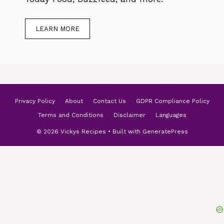
LEARN MORE
Privacy Policy
About
Contact Us
GDPR Compliance Policy
Terms and Conditions
Disclaimer
Languages
© 2026 Vickys Recipes
• Built with
GeneratePress