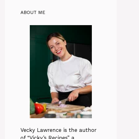
ABOUT ME
Vecky Lawrence is the author
of “Vicky’s Recipes” a